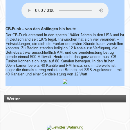
Bescheid – dann ändern wir das direkt ab.
Bitte hab ein wenig Geduld, wenn die Umsetzung nicht immer
sofort klappt. Vielen Dank!
CB-Funk – von den Anfängen bis heute
Rhein-Main Funkertreffen
Der CB-Funk entstand in den späten 1940er Jahren in den USA und ist
in Deutschland seit 1975 legal. Inzwischen hat sich viel verändert –
Wir laden euch recht herzlich zu unserem 12. Rhein-Main
Entwicklungen, die sich die Funker der ersten Stunde kaum vorstellen
Funkertreffen vom 17. bis 19. JULI 2026 ein.
konnten. Zu Beginn standen lediglich 12 Kanäle zur Verfügung, die
Betriebsart war ausschließlich AM, und die Sendeleistung betrug
Hotel November DX Group
gerade einmal 500 Milliwatt. Heute sieht das ganz anders aus: CB-
Funker können sich legal auf 80 Kanälen bewegen. In den frühen
80ern kamen bereits 40 Kanäle und FM hinzu, und mittlerweile ist
Wir überarbeiten unsere Map!
sogar die damals streng verbotene Betriebsart SSB zugelassen – mit
40 Kanälen und einer Sendeleistung von 12 Watt.
Wir aktualisieren derzeit unsere Karte der aktiven CB-Funker.
Alle aktiven Mitglieder werden ab sofort mit einem grünen
Symbol markiert.
Du bist auch noch aktiv? Dann teile uns das einfach
zusammen mit deinen Informationen mit!
Wetter
Solltest du schon eingetragen sein, aber deine Daten oder
dein Wohnort stimmen nicht mehr, gib uns ebenfalls kurz
Bescheid – dann ändern wir das direkt ab.
Bitte hab ein wenig Geduld, wenn die Umsetzung nicht immer
sofort klappt. Vielen Dank!