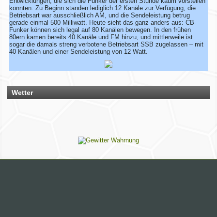
Entwicklungen, die sich die Funker der ersten Stunde kaum vorstellen
Funkertreffen vom 17. bis 19. JULI 2026 ein.
konnten. Zu Beginn standen lediglich 12 Kanäle zur Verfügung, die
Betriebsart war ausschließlich AM, und die Sendeleistung betrug
Hotel November DX Group
gerade einmal 500 Milliwatt. Heute sieht das ganz anders aus: CB-
Funker können sich legal auf 80 Kanälen bewegen. In den frühen
80ern kamen bereits 40 Kanäle und FM hinzu, und mittlerweile ist
Wir überarbeiten unsere Map!
sogar die damals streng verbotene Betriebsart SSB zugelassen – mit
40 Kanälen und einer Sendeleistung von 12 Watt.
Wir aktualisieren derzeit unsere Karte der aktiven CB-Funker.
Alle aktiven Mitglieder werden ab sofort mit einem grünen
Symbol markiert.
Du bist auch noch aktiv? Dann teile uns das einfach
zusammen mit deinen Informationen mit!
Wetter
Solltest du schon eingetragen sein, aber deine Daten oder
dein Wohnort stimmen nicht mehr, gib uns ebenfalls kurz
Bescheid – dann ändern wir das direkt ab.
Bitte hab ein wenig Geduld, wenn die Umsetzung nicht immer
sofort klappt. Vielen Dank!
Rhein-Main Funkertreffen
Wir laden euch recht herzlich zu unserem 12. Rhein-Main
Funkertreffen vom 17. bis 19. JULI 2026 ein.
Hotel November DX Group