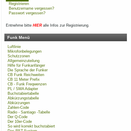
Registrieren
Benutzername vergessen?
Passwort vergessen?
Entnehme bitte
HIER
alle Infos zur Registrierung.
Funk Menü
Luftlinie
Mikrofonbelegungen
Schutzzonen
Allgemeinzuteilung
Hilfe für Funkanfänger
Die Sprache der Funker
CB Funk Reichweiten
CB 11 Meter Prefix
CB - Funk Freqwenzen
PL / SMA Adapter
Buchstabiertabelle
Abkürzungstabelle
Abkürzungen
Zahlen-Code
Radio - Santiago -Tabelle
Der Q-Code
Der 10er-Code
So wird korrekt buchstabiert
Das RST-System