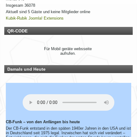
Insgesam
36078
Rhein-Main Funkertreffen
Aktuell sind 5 Gäste und keine Mitglieder online
Kubik-Rubik Joomla! Extensions
Wir laden euch recht herzlich zu unserem 12. Rhein-Main
Funkertreffen vom 17. bis 19. JULI 2026 ein.
QR-CODE
Hotel November DX Group
Wir überarbeiten unsere Map!
Für Mobil geräte websseite
aufrufen.
Wir aktualisieren derzeit unsere Karte der aktiven CB-Funker.
Alle aktiven Mitglieder werden ab sofort mit einem grünen
Damals und Heute
Symbol markiert.
Du bist auch noch aktiv? Dann teile uns das einfach
zusammen mit deinen Informationen mit!
Solltest du schon eingetragen sein, aber deine Daten oder
dein Wohnort stimmen nicht mehr, gib uns ebenfalls kurz
Bescheid – dann ändern wir das direkt ab.
Bitte hab ein wenig Geduld, wenn die Umsetzung nicht immer
sofort klappt. Vielen Dank!
CB-Funk – von den Anfängen bis heute
Rhein-Main Funkertreffen
Der CB-Funk entstand in den späten 1940er Jahren in den USA und ist
in Deutschland seit 1975 legal. Inzwischen hat sich viel verändert –
Wir laden euch recht herzlich zu unserem 12. Rhein-Main