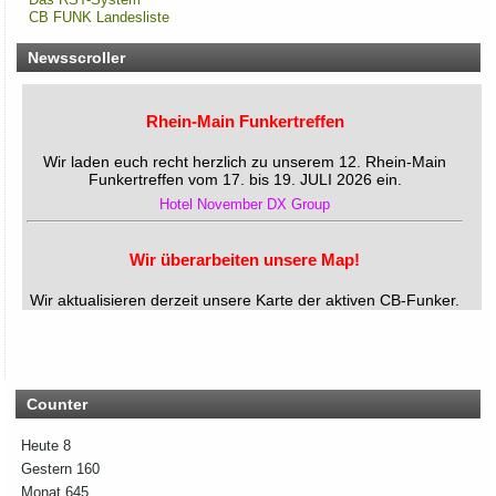
CB FUNK Landesliste
Newsscroller
Rhein-Main Funkertreffen
Wir laden euch recht herzlich zu unserem 12. Rhein-Main
Funkertreffen vom 17. bis 19. JULI 2026 ein.
Hotel November DX Group
Wir überarbeiten unsere Map!
Wir aktualisieren derzeit unsere Karte der aktiven CB-Funker.
Alle aktiven Mitglieder werden ab sofort mit einem grünen
Symbol markiert.
Du bist auch noch aktiv? Dann teile uns das einfach
zusammen mit deinen Informationen mit!
Solltest du schon eingetragen sein, aber deine Daten oder
Counter
dein Wohnort stimmen nicht mehr, gib uns ebenfalls kurz
Bescheid – dann ändern wir das direkt ab.
Bitte hab ein wenig Geduld, wenn die Umsetzung nicht immer
Heute
8
sofort klappt. Vielen Dank!
Gestern
160
Monat
645