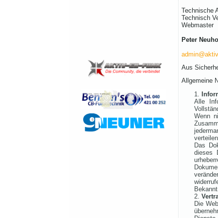
Technische 
Technisch Ve
Webmaster
Peter Neuhof
admin@aktiv
Aus Sicherhe
Allgemeine 
Infor
Alle In
Vollstän
Wenn ni
Zusamme
jederma
verteile
Das Dok
dieses 
urheber
Dokumen
verände
widerru
Bekanntm
Vertr
Die Webs
überneh