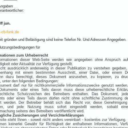
Angaben
rantwortlicher:
f jun.
-cb-funk.de
it gründen und Belästigung sind keine Telefon Nr. Und Adressen Angegeben.
Nutzungsbedingungen für
mationen zum Urheberrecht
formationen dieser Web-Seite werden wie angegeben ohne Anspruch auf 
digkeit oder Aktualität zur Verfügung gestellt.
cht ausdrücklich anderweitig in dieser Publikation zu verstehen gegeben,
nhang mit einem bestimmten Ausschnitt, einer Datei, oder einem Do
nn dazu berechtigt, dieses Dokument anzusehen, zu kopieren, zu dr
n, unter den folgenden Bedingungen:
ument darf nur für nichtkommerzielle Informationszwecke genutzt werden
Dokuments oder eines Teils davon muss diese urheberrechtliche Erklä
rechtliche Schutzzeichen des Betreibers enthalten. Das Dokument, je
ts oder eines Teils davon dürfen nicht ohne schriftliche Zustimmung de
rt werden. Der Betreiber behält sich das Recht vor, diese Genehmigung 
fen, und jede Nutzung muss sofort eingestellt werden, sobald eine 
achung seitens des Betreibers veröffentlicht wird.
agliche Zusicherungen und Verzichterklärungen
ite steht Ihnen - soweit nicht anders vereinbart - kostenlos zur Verfügung. 
men keinerlei Gewähr für Richtigkeit der enthaltenen Informationen, Verf