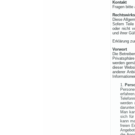
Kontakt
Fragen bitte
Rechtswirk
Diese Allgem
Sofern Teile
oder nicht v
und ihrer Gül
Erklärung zu
Vorwort
Die Betreibe
Privatsphäre
werden gemä
dieser Websi
anderer Anbi
Informatione
Pers
Persone
erfahre
Telefonn
werden (
darunter
Man kan
sich für
kann man
freien 
Angebots
die Anga