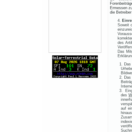
Forenbeiträ
Ermessen zu 
die Betreiber
Einre
Soweit d
einzurei
Vorauss
korrekt
des Arti
Veröffen
Das Mitg
Erklärun
1. Das 
Urhebe
Bildwe
2. Das 
Beitr
Intern
3. Ein
des
W
inner
verspä
auf ei
hinau
Zusam
index
veröf
Suchma