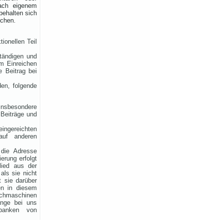
Funkertreffen vom 17. bis 19.
nach eigenem
JULI 2026 ein.
behalten sich
schen.
Hotel November DX Group
ionellen Teil
Wir überarbeiten unsere
Map!
ständigen und
em Einreichen
e Beitrag bei
Wir aktualisieren derzeit
unsere Karte der aktiven CB-
den, folgende
Funker. Alle aktiven Mitglieder
werden ab sofort mit einem
grünen Symbol markiert.
 insbesondere
Du bist auch noch aktiv?
 Beiträge und
Dann teile uns das einfach
zusammen mit deinen
eingereichten
Informationen mit!
auf anderen
Solltest du schon eingetragen
sein, aber deine Daten oder
 die Adresse
erung erfolgt
dein Wohnort stimmen nicht
lied aus der
mehr, gib uns ebenfalls kurz
als sie nicht
Bescheid – dann ändern wir
t sie darüber
das direkt ab.
en in diesem
Bitte hab ein wenig Geduld,
uchmaschinen
wenn die Umsetzung nicht
ange bei uns
immer sofort klappt. Vielen
nbanken von
Dank!