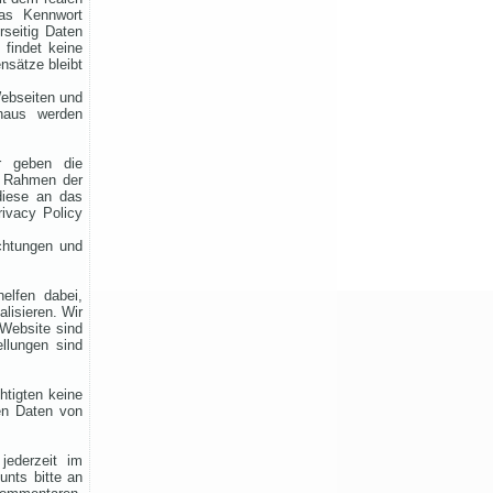
as Kennwort
Du bist auch noch aktiv?
rseitig Daten
Dann teile uns das einfach
 findet keine
zusammen mit deinen
nsätze bleibt
Informationen mit!
Solltest du schon eingetragen
Webseiten und
sein, aber deine Daten oder
inaus werden
dein Wohnort stimmen nicht
mehr, gib uns ebenfalls kurz
Bescheid – dann ändern wir
r geben die
das direkt ab.
im Rahmen der
Bitte hab ein wenig Geduld,
diese an das
wenn die Umsetzung nicht
ivacy Policy
immer sofort klappt. Vielen
Dank!
ichtungen und
helfen dabei,
alisieren. Wir
Rhein-Main Funkertreffen
Website sind
ellungen sind
Wir laden euch recht herzlich
zu unserem 12. Rhein-Main
Funkertreffen vom 17. bis 19.
htigten keine
en Daten von
JULI 2026 ein.
Hotel November DX Group
ederzeit im
unts bitte an
Wir überarbeiten unsere