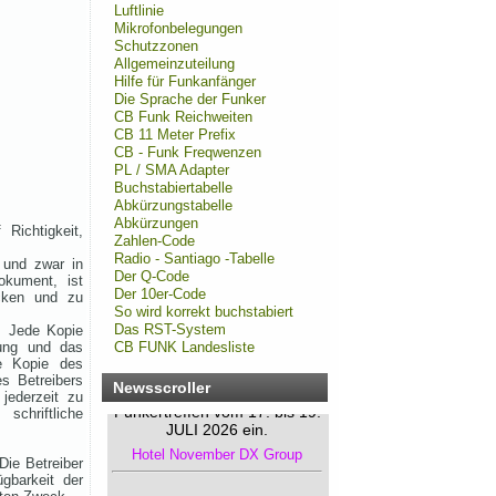
Luftlinie
Mikrofonbelegungen
Schutzzonen
Allgemeinzuteilung
Hilfe für Funkanfänger
Die Sprache der Funker
CB Funk Reichweiten
CB 11 Meter Prefix
CB - Funk Freqwenzen
PL / SMA Adapter
Buchstabiertabelle
Abkürzungstabelle
Abkürzungen
Richtigkeit,
Zahlen-Code
Radio - Santiago -Tabelle
 und zwar in
Der Q-Code
kument, ist
Rhein-Main Funkertreffen
Der 10er-Code
ucken und zu
So wird korrekt buchstabiert
Das RST-System
. Jede Kopie
Wir laden euch recht herzlich
rung und das
CB FUNK Landesliste
zu unserem 12. Rhein-Main
de Kopie des
Funkertreffen vom 17. bis 19.
s Betreibers
Newsscroller
JULI 2026 ein.
jederzeit zu
Hotel November DX Group
schriftliche
Die Betreiber
Wir überarbeiten unsere
ügbarkeit der
Map!