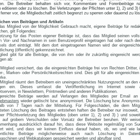
gen. Die Betreiber behalten sich vor, Kommentare und Forenbeiträge 
editieren oder zu löschen. Bei Verletzungen der Pflichten unter 1), 2) und 3) 
 ferner vor, die Mitgliedschaft zeitlich begrenzt zu sperren oder dauernd zu lö
ichen von Beiträgen und Artikeln
as Mitglied von der Möglichkeit Gebrauch macht, eigene Beiträge für redakt
chen, gilt Folgendes:
etzung für das Posten eigener Beiträge ist, dass das Mitglied seinen voll
en Vor- und Nachnamen in sein Benutzerprofil eingetragen hat oder nach d
kels dort einträgt. Mit dem dort eingetragenen Namen wird der eingereicht
tlichung (öffentlich) gekennzeichnet.
lied gibt für alle Beiträge, die von ihm oder ihr zukünftig eingereicht wer
gen ab:
Mitglied versichert, das die eingereichten Beiträge frei von Rechten Dritter,
r-, Marken- oder Persönlichkeitsrechten sind. Dies gilt für alle eingereichten
rke.
Mitglied räumt den Betreibern ein uneingeschränktes Nutzungsrecht an den 
ägen ein. Dieses umfasst die Veröffentlichung im Internet sowie 
etservern, in Newslettern, Printmedien und anderen Publikationen.
gereichte Beiträge werden auf Verlangen des Mitgliedes per Email an
ebmasters
wieder gelöscht bzw. anonymisiert. Die Löschung bzw. Anonymisi
halb von 7 Tagen nach der Mitteilung. Für Folgeschäden, die dem Mitg
teten Löschung des Beitrages entstehen haften die Betreiber nur insoweit, 
ner Pflichtverletzung des Mitgliedes (oben unter 1), 2) und 3) ) und sowei
s auf grobem Verschulden oder Vorsatz der Betreiber beruhen. Wir weis
menhang ausdrücklich darauf hin, dass diese Website regelmäßig von S
iert wird, und dass wir keinen Einfluss darauf haben, ob, wo und wie l
fentlichte Beiträge möglicherweise auch nach Löschung in Date
schinen und Webkatalogen gespeichert werden und abrufbar sind.