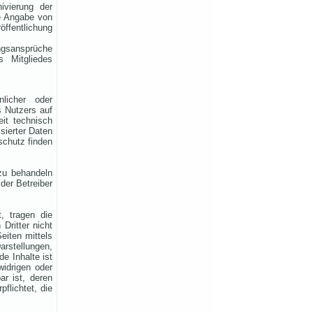
ivierung der
ne Angabe von
öffentlichung
Rhein-Main Funkertreffen
ungsansprüche
s Mitgliedes
Wir laden euch recht herzlich
zu unserem 12. Rhein-Main
Funkertreffen vom 17. bis 19.
JULI 2026 ein.
nlicher oder
s Nutzers auf
Hotel November DX Group
eit technisch
sierter Daten
schutz finden
Wir überarbeiten unsere
Map!
 zu behandeln
der Betreiber
Wir aktualisieren derzeit
unsere Karte der aktiven CB-
Funker. Alle aktiven Mitglieder
t, tragen die
werden ab sofort mit einem
 Dritter nicht
grünen Symbol markiert.
eiten mittels
Du bist auch noch aktiv?
rstellungen,
Dann teile uns das einfach
e Inhalte ist
zusammen mit deinen
widrigen oder
Informationen mit!
ar ist, deren
Solltest du schon eingetragen
flichtet, die
sein, aber deine Daten oder
dein Wohnort stimmen nicht