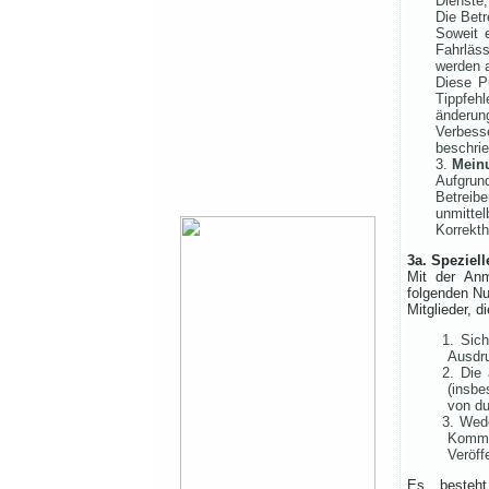
Dienste,
Die Betr
Soweit e
Fahrläss
werden a
Diese P
Tippfehl
änderun
Verbess
beschri
Mein
Aufgrun
Betreib
unmittel
Korrekth
3a. Speziel
Mit der Anm
folgenden N
Mitglieder, 
1. Sich
Ausdru
2. Die 
(insbe
von du
3. Wed
Kommen
Veröff
Es besteht