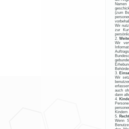
Namen ü
geschick
(zum Be
personen
vorbehal
Wir nut
zur Kun
persönli
Weit
Wir ver
Informat
Auftrag
Bundesd
gebunde
Erhebun
Behörde
Einsa
Wir set
benutzer
erfasse
auch oh
dann all
Kind
Persone
persone
Kindern 
Recht
Wenn Si
Benutzer