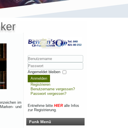
ker
Benutzername
Passwort
Angemeldet bleiben
Anmelden
Registrieren
Benutzername vergessen?
Passwort vergessen?
enzeichen im
Entnehme bitte
HIER
alle Infos
 Marken- und
zur Registrierung.
Funk Menü