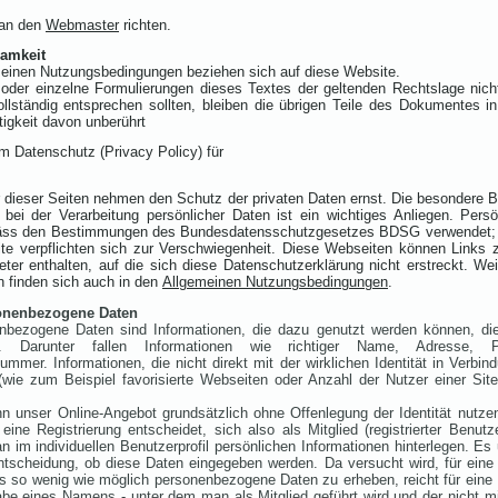
 an den
Webmaster
richten.
samkeit
einen Nutzungsbedingungen beziehen sich auf diese Website.
 oder einzelne Formulierungen dieses Textes der geltenden Rechtslage nich
ollständig entsprechen sollten, bleiben die übrigen Teile des Dokumentes in
tigkeit davon unberührt
m Datenschutz (Privacy Policy) für
r dieser Seiten nehmen den Schutz der privaten Daten ernst. Die besondere 
 bei der Verarbeitung persönlicher Daten ist ein wichtiges Anliegen. Pers
ss den Bestimmungen des Bundesdatensschutzgesetzes BDSG verwendet; d
te verpflichten sich zur Verschwiegenheit. Diese Webseiten können Links
eter enthalten, auf die sich diese Datenschutzerklärung nicht erstreckt. Wei
n finden sich auch in den
Allgemeinen Nutzungsbedingungen
.
onenbezogene Daten
nbezogene Daten sind Informationen, die dazu genutzt werden können, die 
n. Darunter fallen Informationen wie richtiger Name, Adresse, Pos
ummer. Informationen, die nicht direkt mit der wirklichen Identität in Verbin
wie zum Beispiel favorisierte Webseiten oder Anzahl der Nutzer einer Site)
.
n unser Online-Angebot grundsätzlich ohne Offenlegung der Identität nutz
 eine Registrierung entscheidet, sich also als Mitglied (registrierter Benutz
 im individuellen Benutzerprofil persönlichen Informationen hinterlegen. Es u
Entscheidung, ob diese Daten eingegeben werden. Da versucht wird, für ein
 so wenig wie möglich personenbezogene Daten zu erheben, reicht für eine 
be eines Namens - unter dem man als Mitglied geführt wird und der nicht m