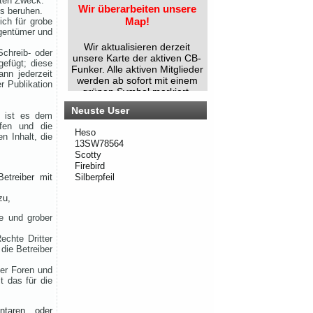
mten Zweck.
es beruhen.
Wir aktualisieren derzeit
ich für grobe
unsere Karte der aktiven CB-
igentümer und
Funker. Alle aktiven Mitglieder
Schreib- oder
werden ab sofort mit einem
gefügt; diese
grünen Symbol markiert.
nn jederzeit
Du bist auch noch aktiv?
 Publikation
Dann teile uns das einfach
zusammen mit deinen
Informationen mit!
Neuste User
m ist es dem
Solltest du schon eingetragen
üfen und die
sein, aber deine Daten oder
Heso
n Inhalt, die
dein Wohnort stimmen nicht
13SW78564
mehr, gib uns ebenfalls kurz
Scotty
Bescheid – dann ändern wir
Firebird
das direkt ab.
etreiber mit
Silberpfeil
Bitte hab ein wenig Geduld,
zu,
wenn die Umsetzung nicht
immer sofort klappt. Vielen
ie und grober
Dank!
echte Dritter
die Betreiber
Rhein-Main Funkertreffen
der Foren und
t das für die
Wir laden euch recht herzlich
zu unserem 12. Rhein-Main
ntaren oder