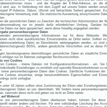
bereinstimmen muss - und die Angabe der E-Mail-Adresse, an die d
t wird, aus. In Verbindung mit dem Zugriff auf unsere Seiten werden serve
ispiel IP-Adresse, Datum, Uhrzeit und betrachtete Seiten) gespeichert. Es
bezogene Verwertung statt. Die statistische Auswertung anonymisierter Date
ten.
zen die persönlichen Daten zu Zwecken der technischen Administration der 
denverwaltung nur im jeweils dafür erforderlichen Umfang. Darüber h
che Daten nur dann gespeichert, wenn diese freiwillig angegeben werden.
ergabe personenbezogener Daten
wenden personenbezogene Informationen nur für diese Webseite. Wi
ionen nicht ohne ausdrückliches Einverständnis an Dritte weiter. Sollten 
sdatenverarbeitung Daten an Dienstleister weitergegeben werden, so sind 
atenschutzgesetz BDSG, andere gesetzliche Vorschriften und an diese Pr
n.
gen beziehungsweise übermittlungen persönlicher Daten an staatliche Einr
n erfolgen nur im Rahmen zwingender Rechtsvorschriften.
tz von Cookies
zen Cookies - kleine Dateien mit Konfigurationsinformationen - ein. Sie 
individuelle Einstellungen zu ermitteln und spezielle Benutzerfunktionen zu re
n keine personenbezogenen Daten über Cookies. Sämtliche Funktionen der 
ne Cookies einsetzbar, einige benutzerdefinierte Eigenschaften und Einst
erdings nicht verfügbar.
er
n unter 18 Jahren sollten ohne Zustimmung der Eltern oder Erziehungsberec
nbezogenen Daten an uns übermitteln. Wir fordern keine personenbezogen
an, sammeln diese nicht und geben sie nicht an Dritte weiter.
 auf Widerruf
e uns personenbezogene Daten überlassen haben, können Sie diese j
profil wieder ändern und löschen. Für eine vollständige Löschung des Acco