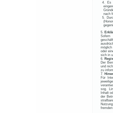
4. Es 
einger
Gründe
nach f
5. Dur
(Hono
gegenü
Erklä
Sofern 
geschäft
ausdrüc
möglich
oder ei
sich in 
Regis
Der Ben
und nich
zu infor
Hinwe
Für Int
jeweilig
verantw
sog. Li
Inhalt o
der Betr
strafbar
Nutzung 
fremden 