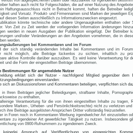
 Verlust von abgespeicherten Daten oder Nutzbarkeit für irgendeinen bestim
eiber haften auch nicht für Folgeschäden, die auf einer Nutzung des Angebot
in Haftungsausschluss nicht in Betracht kommt, haften die Betreiber ledigl
igkeit und Vorsatz. Produkt- und Firmennamen sind Marken der jeweiligen E
uf diesen Seiten ausschließlich zu Informationszwecken eingesetzt.
ublikation könnte technische oder andere Ungenauigkeiten enthalten oder 
er. Von Zeit zu Zeit werden der vorliegenden Information änderungen hinzu
gen werden in neuen Ausgaben der Publikation eingefügt. Der Betreiber ka
erungen und/oder Veränderungen an den Angeboten vornehmen, die in dieser
eben werden.
ungsäußerungen bei Kommentaren und im Forum
d der sich ständig verändernden Inhalte bei Kommentaren und im Foru
er nicht möglich, alle Beiträge lückenlos zu sichten, inhaltlich zu pr
bare aktive Kontrolle darüber auszuüben. Es wird keine Verantwortung für de
eit und die Form der eingestellten Beiträge übernommen.
le Bestimmungen für angemeldete Nutzer
eldung erklärt sich der Nutzer - nachfolgend Mitglied gegenüber dem B
utzungsbedingungen einverstanden:
die sich an Diskussionsforen und Kommentaren beteiligen, verpflichten sich da
 in Ihren Beiträgen jeglicher Beleidigungen, strafbarer Inhalte, Pornograph
cksweise zu enthalten,
alleinige Verantwortung für die von ihnen eingestellten Inhalte zu tragen, R
sondere Marken-, Urheber- und Persönlichkeitsrechte) nicht zu verletzen und 
rch ihre Beiträge ausgelösten Ansprüchen Dritter vollständig freizustellen.
er in Foren noch in Kommentaren Werbung irgendwelcher Art einzustellen o
tare zu irgendeiner Art gewerblicher Tätigkeit zu nutzen. Insbesondere gil
entlichung von 0900-Rufnummern zu irgendeinem Zweck.
 keinerlei Anspruch auf Veröffentlichung von eingereichten Komme