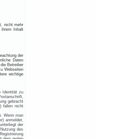
mehr, gib uns ebenfalls kurz
Bescheid – dann ändern wir
das direkt ab.
Bitte hab ein wenig Geduld,
wenn die Umsetzung nicht
t, nicht mehr
immer sofort klappt. Vielen
 ihrem Inhalt
Dank!
Rhein-Main Funkertreffen
Beachtung der
önliche Daten
Wir laden euch recht herzlich
ie Betreiber
 zu Webseiten
zu unserem 12. Rhein-Main
tere wichtige
Funkertreffen vom 17. bis 19.
JULI 2026 ein.
Hotel November DX Group
Identität zu
tanschrift,
dung gebracht
Wir überarbeiten unsere
 fallen nicht
Map!
en. Wenn man
Wir aktualisieren derzeit
er) anmeldet,
unsere Karte der aktiven CB-
nterliegt der
Funker. Alle aktiven Mitglieder
e Nutzung des
werden ab sofort mit einem
Registrierung
it dem realen
grünen Symbol markiert.