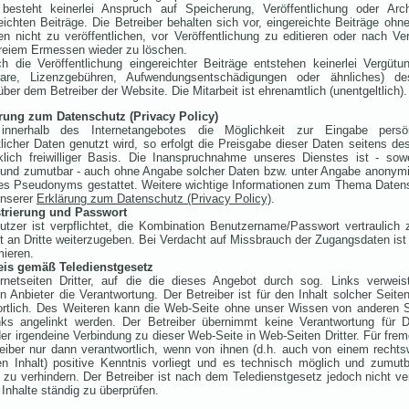
besteht keinerlei Anspruch auf Speicherung, Veröffentlichung oder Arch
eichten Beiträge. Die Betreiber behalten sich vor, eingereichte Beiträge oh
n nicht zu veröffentlichen, vor Veröffentlichung zu editieren oder nach Ver
reiem Ermessen wieder zu löschen.
ch die Veröffentlichung eingereichter Beiträge entstehen keinerlei Vergüt
rare, Lizenzgebühren, Aufwendungsentschädigungen oder ähnliches) de
ber dem Betreiber der Website. Die Mitarbeit ist ehrenamtlich (unentgeltlich).
rung zum Datenschutz (Privacy Policy)
innerhalb des Internetangebotes die Möglichkeit zur Eingabe persö
licher Daten genutzt wird, so erfolgt die Preisgabe dieser Daten seitens de
klich freiwilliger Basis. Die Inanspruchnahme unseres Dienstes ist - sow
 und zumutbar - auch ohne Angabe solcher Daten bzw. unter Angabe anonymi
nes Pseudonyms gestattet. Weitere wichtige Informationen zum Thema Daten
unserer
Erklärung zum Datenschutz (Privacy Policy)
.
trierung und Passwort
utzer ist verpflichtet, die Kombination Benutzername/Passwort vertraulich
t an Dritte weiterzugeben. Bei Verdacht auf Missbrauch der Zugangsdaten ist 
mieren.
is gemäß Teledienstgesetz
ernetseiten Dritter, auf die die dieses Angebot durch sog. Links verweis
en Anbieter die Verantwortung. Der Betreiber ist für den Inhalt solcher Seiten
ortlich. Des Weiteren kann die Web-Seite ohne unser Wissen von anderen S
nks angelinkt werden. Der Betreiber übernimmt keine Verantwortung für Da
der irgendeine Verbindung zu dieser Web-Seite in Web-Seiten Dritter. Für fremd
eiber nur dann verantwortlich, wenn von ihnen (d.h. auch von einem rechts
en Inhalt) positive Kenntnis vorliegt und es technisch möglich und zumutb
zu verhindern. Der Betreiber ist nach dem Teledienstgesetz jedoch nicht verp
Inhalte ständig zu überprüfen.