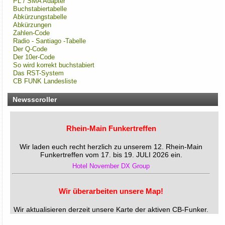
PL / SMA Adapter
Buchstabiertabelle
Abkürzungstabelle
Abkürzungen
Zahlen-Code
Radio - Santiago -Tabelle
Der Q-Code
Der 10er-Code
So wird korrekt buchstabiert
Das RST-System
CB FUNK Landesliste
Newsscroller
Rhein-Main Funkertreffen
Wir laden euch recht herzlich zu unserem 12. Rhein-Main
Funkertreffen vom 17. bis 19. JULI 2026 ein.
Hotel November DX Group
Wir überarbeiten unsere Map!
Wir aktualisieren derzeit unsere Karte der aktiven CB-Funker.
Alle aktiven Mitglieder werden ab sofort mit einem grünen
Symbol markiert.