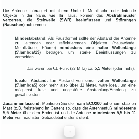
Die Antenne interagiert mit ihrem Umfeld. Metallische oder leitende
Objekte in der Nähe, wie Ihr Haus, können das
Abstrahlmuster
verzerren
, die
Stehwelle (SWR) beeinflussen
und
Störungen
(Rauschen)
aufnehmen.
Mindestabstand:
Als Faustformel sollte der Abstand der Antenne
zu leitenden oder reflektierenden Objekten (Hauswände,
Metallzäune, Bäume)
mindestens eine halbe Wellenlänge
(
$\lambda/2$
)
betragen, um starke Beeinflussungen zu
vermeiden.
Das wären bei CB-Funk (27 MHz) ca.
5,5 Meter
(oder mehr).
Idealer Abstand:
Ein Abstand von
einer vollen Wellenlänge
(
$\lambda$
)
oder mehr, also
über 11 Meter
, wäre ideal, um eine
möglichst freie und ungestörte Abstrahlung/Empfang zu
gewährleisten.
Zusammenfassend:
Montieren Sie die
Team ECO200
auf einem stabilen
Mast (z.B. freistehend im Garten) so, dass der Antennenfuß
mindestens
5,5 Meter
über dem Boden ist und die Antenne
mindestens 5,5 bis 11
Meter
vom nächsten Gebäudeteil entfernt steht.