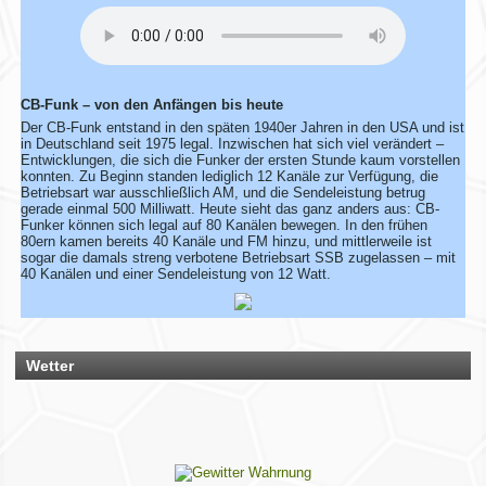
Bescheid – dann ändern wir das direkt ab.
Bitte hab ein wenig Geduld, wenn die Umsetzung nicht immer
sofort klappt. Vielen Dank!
CB-Funk – von den Anfängen bis heute
Rhein-Main Funkertreffen
Der CB-Funk entstand in den späten 1940er Jahren in den USA und ist
in Deutschland seit 1975 legal. Inzwischen hat sich viel verändert –
Wir laden euch recht herzlich zu unserem 12. Rhein-Main
Entwicklungen, die sich die Funker der ersten Stunde kaum vorstellen
Funkertreffen vom 17. bis 19. JULI 2026 ein.
konnten. Zu Beginn standen lediglich 12 Kanäle zur Verfügung, die
Hotel November DX Group
Betriebsart war ausschließlich AM, und die Sendeleistung betrug
gerade einmal 500 Milliwatt. Heute sieht das ganz anders aus: CB-
Funker können sich legal auf 80 Kanälen bewegen. In den frühen
80ern kamen bereits 40 Kanäle und FM hinzu, und mittlerweile ist
Wir überarbeiten unsere Map!
sogar die damals streng verbotene Betriebsart SSB zugelassen – mit
40 Kanälen und einer Sendeleistung von 12 Watt.
Wir aktualisieren derzeit unsere Karte der aktiven CB-Funker.
Alle aktiven Mitglieder werden ab sofort mit einem grünen
Symbol markiert.
Du bist auch noch aktiv? Dann teile uns das einfach
zusammen mit deinen Informationen mit!
Wetter
Solltest du schon eingetragen sein, aber deine Daten oder
dein Wohnort stimmen nicht mehr, gib uns ebenfalls kurz
Bescheid – dann ändern wir das direkt ab.
Bitte hab ein wenig Geduld, wenn die Umsetzung nicht immer
sofort klappt. Vielen Dank!