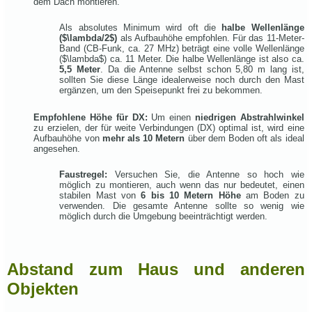
dem Dach montieren.
Als absolutes Minimum wird oft die
halbe Wellenlänge
(
$\lambda/2$
)
als Aufbauhöhe empfohlen. Für das 11-Meter-
Band (CB-Funk, ca. 27 MHz) beträgt eine volle Wellenlänge
(
$\lambda$
) ca. 11 Meter. Die halbe Wellenlänge ist also ca.
5,5 Meter
. Da die Antenne selbst schon 5,80 m lang ist,
sollten Sie diese Länge idealerweise noch durch den Mast
ergänzen, um den Speisepunkt frei zu bekommen.
Empfohlene Höhe für DX:
Um einen
niedrigen Abstrahlwinkel
zu erzielen, der für weite Verbindungen (DX) optimal ist, wird eine
Aufbauhöhe von
mehr als 10 Metern
über dem Boden oft als ideal
angesehen.
Faustregel:
Versuchen Sie, die Antenne so hoch wie
möglich zu montieren, auch wenn das nur bedeutet, einen
stabilen Mast von
6 bis 10 Metern Höhe
am Boden zu
verwenden. Die gesamte Antenne sollte so wenig wie
möglich durch die Umgebung beeinträchtigt werden.
Abstand zum Haus und anderen
Objekten