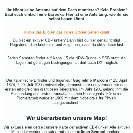
Ihr könnt keine Antenne auf dem Dach montieren? Kein Problem!
Baut euch einfach eine Bazooka. Hier ist eine Anleitung, wie ihr sie
selbst bauen könnt
Klicke das Bild An das ihr es Größer Sehen könnt
Du bist ein aktiver CB-Funker? Dann bist du hier genau richtig!
Registriere dich kostenlos und zeige uns, dass du aktiv dabei bist
Jeden Samstag findet auf Kanal 15 die NRW-Runde in SSB statt. An
Tagen mit günstigen Bedingungen ist dort auch DX möglich.
Der italienische Erfinder und Ingenieur
Guglielmo Marconi
(* 25. April
1874; † 20. Juli 1937) entwickelte, demonstrierte und vermarktete den
ersten erfolgreichen drahtlosen Telegrafen. Im Jahr 1901 gelang ihm die
Aussendung des ersten transatlantischen Funksignals. Für seine
Pionierarbeit wurde er 1909 mit dem Nobelpreis für Physik
ausgezeichnet.
Wir überarbeiten unsere Map!
Wir aktualisieren derzeit unsere Karte der aktiven CB-Funker. Alle aktiven
Mitglieder werden ab sofort mit einem
grünen Symbol
markiert.