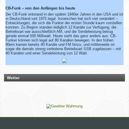
zusammen mit deinen Informationen mit!
Solltest du schon eingetragen sein, aber deine Daten oder
CB-Funk – von den Anfängen bis heute
dein Wohnort stimmen nicht mehr, gib uns ebenfalls kurz
Der CB-Funk entstand in den späten 1940er Jahren in den USA und ist
Bescheid – dann ändern wir das direkt ab.
in Deutschland seit 1975 legal. Inzwischen hat sich viel verändert –
Bitte hab ein wenig Geduld, wenn die Umsetzung nicht immer
Entwicklungen, die sich die Funker der ersten Stunde kaum vorstellen
sofort klappt. Vielen Dank!
konnten. Zu Beginn standen lediglich 12 Kanäle zur Verfügung, die
Betriebsart war ausschließlich AM, und die Sendeleistung betrug
gerade einmal 500 Milliwatt. Heute sieht das ganz anders aus: CB-
Funker können sich legal auf 80 Kanälen bewegen. In den frühen
80ern kamen bereits 40 Kanäle und FM hinzu, und mittlerweile ist
Rhein-Main Funkertreffen
sogar die damals streng verbotene Betriebsart SSB zugelassen – mit
40 Kanälen und einer Sendeleistung von 12 Watt.
Wir laden euch recht herzlich zu unserem 12. Rhein-Main
Funkertreffen vom 17. bis 19. JULI 2026 ein.
Hotel November DX Group
Wetter
Wir überarbeiten unsere Map!
Wir aktualisieren derzeit unsere Karte der aktiven CB-Funker.
Alle aktiven Mitglieder werden ab sofort mit einem grünen
Symbol markiert.
Du bist auch noch aktiv? Dann teile uns das einfach
zusammen mit deinen Informationen mit!
Solltest du schon eingetragen sein, aber deine Daten oder
dein Wohnort stimmen nicht mehr, gib uns ebenfalls kurz
Bescheid – dann ändern wir das direkt ab.
Bitte hab ein wenig Geduld, wenn die Umsetzung nicht immer