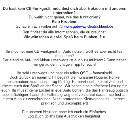
Du hast kein CB-Funkgerät, möchtest dich aber trotzdem mit anderen
unterhalten?
Du weißt nicht genau, wie das funktioniert?
Kein Problem!
Schau einfach vorbei auf 👉
www.gateway-deutschland.de
Dort findest du alle Informationen, die du brauchst.
Wir wünschen dir viel Spaß beim Funken!
🎙️📡
Ihr möchtet euer CB-Funkgerät im Auto nutzen, wollt es aber nicht fest
montieren?
Der ständige Auf- und Abbau unterwegs ist euch zu mühsam? Dann haben
wir genau den richtigen Tipp für euch!
Ihr seid unterwegs und habt ein tolles QSO – fantastisch!
Doch zurück an eurem QTH beginnt die mühsame Routine: Funke
abschrauben, verstauen – Tag für Tag. Es nervt euch, kostet Zeit und
nimmt euch den Spaß an der Sache. Wir haben eine einfachere Lösung für
euch! Ihr müsst keine Löcher in euer Auto bohren, die das Fahrzeug optisch
beeinträchtigen. Lasst die Halterung weg und verzichtet darauf, sie fest an
eurem Auto zu verschrauben. Nutzt stattdessen Klettverschluss – schnell,
praktisch und unkompliziert!
Für unseren Neulinge habe ich euch ein Einfaches
Log Buch (Blatt) zum Ausdrucken beigefügt.