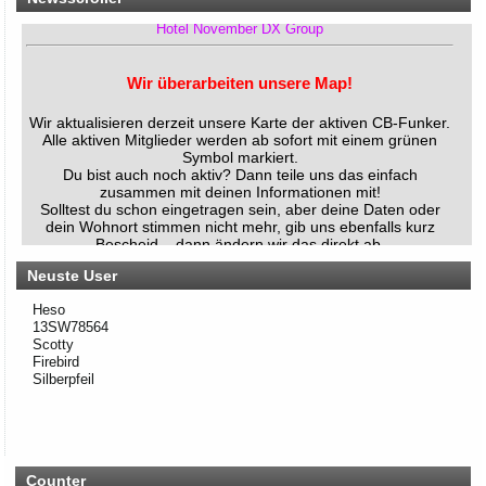
Hotel November DX Group
Wir überarbeiten unsere Map!
Wir aktualisieren derzeit unsere Karte der aktiven CB-Funker.
Alle aktiven Mitglieder werden ab sofort mit einem grünen
Symbol markiert.
Du bist auch noch aktiv? Dann teile uns das einfach
zusammen mit deinen Informationen mit!
Solltest du schon eingetragen sein, aber deine Daten oder
dein Wohnort stimmen nicht mehr, gib uns ebenfalls kurz
Bescheid – dann ändern wir das direkt ab.
Bitte hab ein wenig Geduld, wenn die Umsetzung nicht immer
sofort klappt. Vielen Dank!
Neuste User
Heso
13SW78564
Rhein-Main Funkertreffen
Scotty
Firebird
Wir laden euch recht herzlich zu unserem 12. Rhein-Main
Silberpfeil
Funkertreffen vom 17. bis 19. JULI 2026 ein.
Hotel November DX Group
Wir überarbeiten unsere Map!
Counter