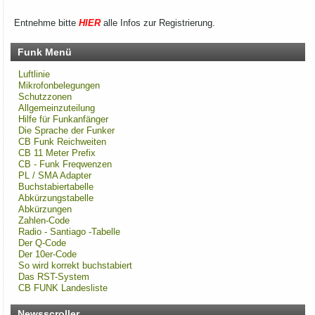
Rhein-Main Funkertreffen
Entnehme bitte
HIER
alle Infos zur Registrierung.
Wir laden euch recht herzlich zu unserem 12. Rhein-Main
Funkertreffen vom 17. bis 19. JULI 2026 ein.
Funk Menü
Hotel November DX Group
Luftlinie
Mikrofonbelegungen
Schutzzonen
Wir überarbeiten unsere Map!
Allgemeinzuteilung
Hilfe für Funkanfänger
Wir aktualisieren derzeit unsere Karte der aktiven CB-Funker.
Die Sprache der Funker
Alle aktiven Mitglieder werden ab sofort mit einem grünen
CB Funk Reichweiten
Symbol markiert.
CB 11 Meter Prefix
Du bist auch noch aktiv? Dann teile uns das einfach
CB - Funk Freqwenzen
zusammen mit deinen Informationen mit!
PL / SMA Adapter
Solltest du schon eingetragen sein, aber deine Daten oder
Buchstabiertabelle
dein Wohnort stimmen nicht mehr, gib uns ebenfalls kurz
Abkürzungstabelle
Bescheid – dann ändern wir das direkt ab.
Abkürzungen
Bitte hab ein wenig Geduld, wenn die Umsetzung nicht immer
Zahlen-Code
sofort klappt. Vielen Dank!
Radio - Santiago -Tabelle
Der Q-Code
Der 10er-Code
So wird korrekt buchstabiert
Rhein-Main Funkertreffen
Das RST-System
CB FUNK Landesliste
Wir laden euch recht herzlich zu unserem 12. Rhein-Main
Funkertreffen vom 17. bis 19. JULI 2026 ein.
Newsscroller