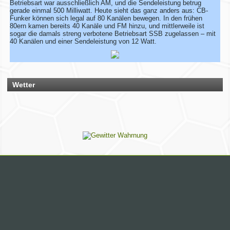
Betriebsart war ausschließlich AM, und die Sendeleistung betrug
gerade einmal 500 Milliwatt. Heute sieht das ganz anders aus: CB-
Wir überarbeiten unsere Map!
Funker können sich legal auf 80 Kanälen bewegen. In den frühen
80ern kamen bereits 40 Kanäle und FM hinzu, und mittlerweile ist
sogar die damals streng verbotene Betriebsart SSB zugelassen – mit
Wir aktualisieren derzeit unsere Karte der aktiven CB-Funker.
40 Kanälen und einer Sendeleistung von 12 Watt.
Alle aktiven Mitglieder werden ab sofort mit einem grünen
Symbol markiert.
Du bist auch noch aktiv? Dann teile uns das einfach
zusammen mit deinen Informationen mit!
Solltest du schon eingetragen sein, aber deine Daten oder
dein Wohnort stimmen nicht mehr, gib uns ebenfalls kurz
Wetter
Bescheid – dann ändern wir das direkt ab.
Bitte hab ein wenig Geduld, wenn die Umsetzung nicht immer
sofort klappt. Vielen Dank!
Rhein-Main Funkertreffen
Wir laden euch recht herzlich zu unserem 12. Rhein-Main
Funkertreffen vom 17. bis 19. JULI 2026 ein.
Hotel November DX Group
Wir überarbeiten unsere Map!
Wir aktualisieren derzeit unsere Karte der aktiven CB-Funker.