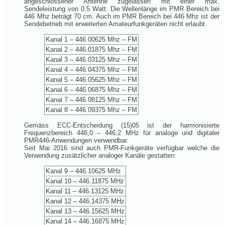
angeschlossener Antenne zugelassen mit einer max.
Sendeleistung von 0.5 Watt. Die Wellenlänge im PMR Bereich bei
446 Mhz beträgt 70 cm. Auch im PMR Bereich bei 446 Mhz ist der
Sendebetrieb mit erweiterten Amateurfunkgeräten nicht erlaubt.
Kanal 1 – 446.00625 Mhz – FM
Kanal 2 – 446.01875 Mhz – FM
Kanal 3 – 446.03125 Mhz – FM
Kanal 4 – 446.04375 Mhz – FM
Kanal 5 – 446.05625 Mhz – FM
Kanal 6 – 446.06875 Mhz – FM
Kanal 7 – 446.08125 Mhz – FM
Kanal 8 – 446.09375 Mhz – FM
Gemäss ECC-Entscheidung (15)05 ist der harmonisierte
Frequenzbereich 446,0 – 446,2 MHz für analoge und digitaler
PMR446-Anwendungen verwendbar.
Seit Mai 2016 sind auch PMR-Funkgeräte verfügbar welche die
Verwendung zusätzlicher analoger Kanäle gestatten:
Kanal 9 – 446.10625 MHz
Kanal 10 – 446.11875 MHz
Kanal 11 – 446.13125 MHz
Kanal 12 – 446.14375 MHz
Kanal 13 – 446.15625 MHz
Kanal 14 – 446.16875 MHz