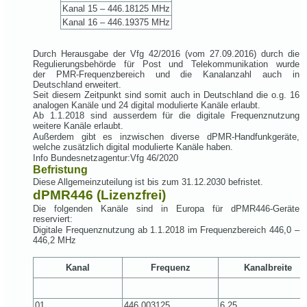
Kanal 15 – 446.18125 MHz
Kanal 16 – 446.19375 MHz
Durch Herausgabe der Vfg 42/2016 (vom 27.09.2016) durch die
Regulierungsbehörde für Post und Telekommunikation wurde
der PMR-Frequenzbereich und die Kanalanzahl auch in
Deutschland erweitert.
Seit diesem Zeitpunkt sind somit auch in Deutschland die o.g. 16
analogen Kanäle und 24 digital modulierte Kanäle erlaubt.
Ab 1.1.2018 sind ausserdem für die digitale Frequenznutzung
weitere Kanäle erlaubt.
Außerdem gibt es inzwischen diverse dPMR-Handfunkgeräte,
welche zusätzlich digital modulierte Kanäle haben.
Info Bundesnetzagentur:Vfg 46/2020
Befristung
Diese Allgemeinzuteilung ist bis zum 31.12.2030 befristet.
dPMR446 (Lizenzfrei)
Die folgenden Kanäle sind in Europa für dPMR446-Geräte
reserviert:
Digitale Frequenznutzung ab 1.1.2018 im Frequenzbereich 446,0 –
446,2 MHz
Kanal
Frequenz
Kanalbreite
01
446,003125
6,25