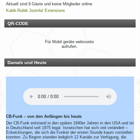
Aktuell sind 9 Gäste und keine Mitglieder online
Wir laden euch recht herzlich zu unserem 12. Rhein-Main
Kubik-Rubik Joomla! Extensions
Funkertreffen vom 17. bis 19. JULI 2026 ein.
Hotel November DX Group
QR-CODE
Wir überarbeiten unsere Map!
Für Mobil geräte websseite
Wir aktualisieren derzeit unsere Karte der aktiven CB-Funker.
aufrufen.
Alle aktiven Mitglieder werden ab sofort mit einem grünen
Symbol markiert.
Du bist auch noch aktiv? Dann teile uns das einfach
Damals und Heute
zusammen mit deinen Informationen mit!
Solltest du schon eingetragen sein, aber deine Daten oder
dein Wohnort stimmen nicht mehr, gib uns ebenfalls kurz
Bescheid – dann ändern wir das direkt ab.
Bitte hab ein wenig Geduld, wenn die Umsetzung nicht immer
sofort klappt. Vielen Dank!
Rhein-Main Funkertreffen
CB-Funk – von den Anfängen bis heute
Wir laden euch recht herzlich zu unserem 12. Rhein-Main
Der CB-Funk entstand in den späten 1940er Jahren in den USA und ist
Funkertreffen vom 17. bis 19. JULI 2026 ein.
in Deutschland seit 1975 legal. Inzwischen hat sich viel verändert –
Entwicklungen, die sich die Funker der ersten Stunde kaum vorstellen
Hotel November DX Group
konnten. Zu Beginn standen lediglich 12 Kanäle zur Verfügung, die