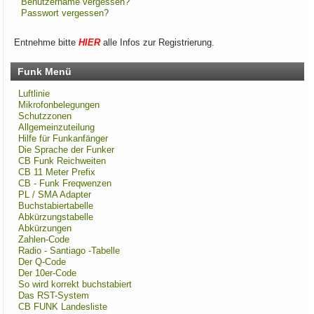
Benutzername vergessen?
Passwort vergessen?
Entnehme bitte
HIER
alle Infos zur Registrierung.
Funk Menü
Luftlinie
Mikrofonbelegungen
Schutzzonen
Allgemeinzuteilung
Hilfe für Funkanfänger
Die Sprache der Funker
CB Funk Reichweiten
CB 11 Meter Prefix
CB - Funk Freqwenzen
PL / SMA Adapter
Buchstabiertabelle
Abkürzungstabelle
Abkürzungen
Zahlen-Code
Radio - Santiago -Tabelle
Der Q-Code
Der 10er-Code
So wird korrekt buchstabiert
Das RST-System
CB FUNK Landesliste