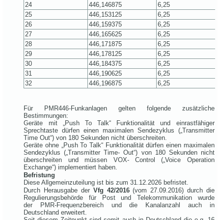
24
446,146875
6,25
25
446,153125
6,25
26
446,159375
6,25
27
446,165625
6,25
28
446,171875
6,25
29
446,178125
6,25
30
446,184375
6,25
31
446,190625
6,25
32
446,196875
6,25
Für PMR446-Funkanlagen gelten folgende zusätzliche
Bestimmungen:
Geräte mit „Push To Talk“ Funktionalität und einrastfähiger
Sprechtaste dürfen einen maximalen Sendezyklus („Transmitter
Time Out“) von 180 Sekunden nicht überschreiten.
Geräte ohne „Push To Talk“ Funktionalität dürfen einen maximalen
Sendezyklus („Transmitter Time- Out“) von 180 Sekunden nicht
überschreiten und müssen VOX- Control („Voice Operation
Exchange“) implementiert haben.
Befristung
Diese Allgemeinzuteilung ist bis zum 31.12.2026 befristet.
Durch Herausgabe der
Vfg 42/2016
(vom 27.09.2016) durch die
Regulierungsbehörde für Post und Telekommunikation wurde
der PMR-Frequenzbereich und die Kanalanzahl auch in
Deutschland erweitert.
Seit diesem Zeitpunkt sind somit auch in Deutschland die o.g. 16