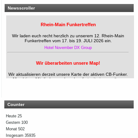
Newsscroller
Rhein-Main Funkertreffen
Wir laden euch recht herzlich zu unserem 12. Rhein-Main
Funkertreffen vom 17. bis 19. JULI 2026 ein.
Hotel November DX Group
Wir überarbeiten unsere Map!
Wir aktualisieren derzeit unsere Karte der aktiven CB-Funker.
Alle aktiven Mitglieder werden ab sofort mit einem grünen
Symbol markiert.
Du bist auch noch aktiv? Dann teile uns das einfach
zusammen mit deinen Informationen mit!
Solltest du schon eingetragen sein, aber deine Daten oder
dein Wohnort stimmen nicht mehr, gib uns ebenfalls kurz
Bescheid – dann ändern wir das direkt ab.
Counter
Bitte hab ein wenig Geduld, wenn die Umsetzung nicht immer
sofort klappt. Vielen Dank!
Heute
25
Gestern
100
Monat
502
Rhein-Main Funkertreffen
Insgesam
35935