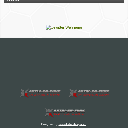
Bescheid – dann ändern wir das direkt ab.
Bitte hab ein wenig Geduld, wenn die Umsetzung nicht immer
sofort klappt. Vielen Dank!
Rhein-Main Funkertreffen
Wir laden euch recht herzlich zu unserem 12. Rhein-Main
Funkertreffen vom 17. bis 19. JULI 2026 ein.
Hotel November DX Group
Wir überarbeiten unsere Map!
Wir aktualisieren derzeit unsere Karte der aktiven CB-Funker.
Alle aktiven Mitglieder werden ab sofort mit einem grünen
Symbol markiert.
Du bist auch noch aktiv? Dann teile uns das einfach
zusammen mit deinen Informationen mit!
Solltest du schon eingetragen sein, aber deine Daten oder
dein Wohnort stimmen nicht mehr, gib uns ebenfalls kurz
Bescheid – dann ändern wir das direkt ab.
Bitte hab ein wenig Geduld, wenn die Umsetzung nicht immer
sofort klappt. Vielen Dank!
Designed by
www.diablodesign.eu
.