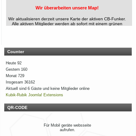
Wir überarbeiten unsere Map!
Wir aktualisieren derzeit unsere Karte der aktiven CB-Funker.
Alle aktiven Mitglieder werden ab sofort mit einem grünen
Symbol markiert.
Du bist auch noch aktiv? Dann teile uns das einfach
zusammen mit deinen Informationen mit!
Solltest du schon eingetragen sein, aber deine Daten oder
dein Wohnort stimmen nicht mehr, gib uns ebenfalls kurz
Bescheid – dann ändern wir das direkt ab.
Counter
Bitte hab ein wenig Geduld, wenn die Umsetzung nicht immer
sofort klappt. Vielen Dank!
Heute
92
Gestern
160
Monat
729
Rhein-Main Funkertreffen
Insgesam
36162
Aktuell sind 6 Gäste und keine Mitglieder online
Wir laden euch recht herzlich zu unserem 12. Rhein-Main
Funkertreffen vom 17. bis 19. JULI 2026 ein.
Kubik-Rubik Joomla! Extensions
Hotel November DX Group
QR-CODE
Wir überarbeiten unsere Map!
Für Mobil geräte websseite
Wir aktualisieren derzeit unsere Karte der aktiven CB-Funker.
aufrufen.
Alle aktiven Mitglieder werden ab sofort mit einem grünen