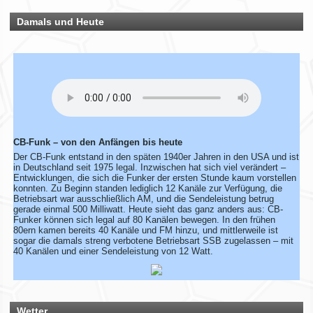
Symbol markiert.
Du bist auch noch aktiv? Dann teile uns das einfach
Damals und Heute
zusammen mit deinen Informationen mit!
Solltest du schon eingetragen sein, aber deine Daten oder
dein Wohnort stimmen nicht mehr, gib uns ebenfalls kurz
Bescheid – dann ändern wir das direkt ab.
Bitte hab ein wenig Geduld, wenn die Umsetzung nicht immer
sofort klappt. Vielen Dank!
Rhein-Main Funkertreffen
CB-Funk – von den Anfängen bis heute
Wir laden euch recht herzlich zu unserem 12. Rhein-Main
Der CB-Funk entstand in den späten 1940er Jahren in den USA und ist
Funkertreffen vom 17. bis 19. JULI 2026 ein.
in Deutschland seit 1975 legal. Inzwischen hat sich viel verändert –
Entwicklungen, die sich die Funker der ersten Stunde kaum vorstellen
Hotel November DX Group
konnten. Zu Beginn standen lediglich 12 Kanäle zur Verfügung, die
Betriebsart war ausschließlich AM, und die Sendeleistung betrug
gerade einmal 500 Milliwatt. Heute sieht das ganz anders aus: CB-
Wir überarbeiten unsere Map!
Funker können sich legal auf 80 Kanälen bewegen. In den frühen
80ern kamen bereits 40 Kanäle und FM hinzu, und mittlerweile ist
Wir aktualisieren derzeit unsere Karte der aktiven CB-Funker.
sogar die damals streng verbotene Betriebsart SSB zugelassen – mit
40 Kanälen und einer Sendeleistung von 12 Watt.
Alle aktiven Mitglieder werden ab sofort mit einem grünen
Symbol markiert.
Du bist auch noch aktiv? Dann teile uns das einfach
zusammen mit deinen Informationen mit!
Solltest du schon eingetragen sein, aber deine Daten oder
dein Wohnort stimmen nicht mehr, gib uns ebenfalls kurz
Wetter