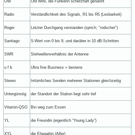
OW
Old Wife, die Funkerin scherzhaft genannt
Radio
Verständlichkeit des Signals, R1 bis R5 (Lesbarkeit)
Roger
Letzter Durchgang verstanden (sprich; "rodscher")
Santiago
S-Wert von 0 bis 9, und darüber in 10 dB-Schritten
SWR
Stehwellenverhältnis der Antenne
u f b
Ultra fine Business = bestens
Stereo
Irrtümliches Senden mehrerer Stationen gleichzeitig
Untergünstig
der Standort der Station liegt sehr tief
Vitamin-QSO
Bin weg zum Essen
YL
die Freundin (eigentlich “Young Lady”)
XYL
die Ehegattin (Alfer)