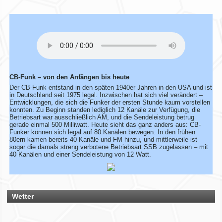
Wir überarbeiten unsere Map!
Wir aktualisieren derzeit unsere Karte der aktiven CB-Funker.
Alle aktiven Mitglieder werden ab sofort mit einem grünen
Symbol markiert.
Du bist auch noch aktiv? Dann teile uns das einfach
zusammen mit deinen Informationen mit!
Solltest du schon eingetragen sein, aber deine Daten oder
CB-Funk – von den Anfängen bis heute
dein Wohnort stimmen nicht mehr, gib uns ebenfalls kurz
Der CB-Funk entstand in den späten 1940er Jahren in den USA und ist
Bescheid – dann ändern wir das direkt ab.
in Deutschland seit 1975 legal. Inzwischen hat sich viel verändert –
Bitte hab ein wenig Geduld, wenn die Umsetzung nicht immer
Entwicklungen, die sich die Funker der ersten Stunde kaum vorstellen
sofort klappt. Vielen Dank!
konnten. Zu Beginn standen lediglich 12 Kanäle zur Verfügung, die
Betriebsart war ausschließlich AM, und die Sendeleistung betrug
gerade einmal 500 Milliwatt. Heute sieht das ganz anders aus: CB-
Funker können sich legal auf 80 Kanälen bewegen. In den frühen
80ern kamen bereits 40 Kanäle und FM hinzu, und mittlerweile ist
Rhein-Main Funkertreffen
sogar die damals streng verbotene Betriebsart SSB zugelassen – mit
40 Kanälen und einer Sendeleistung von 12 Watt.
Wir laden euch recht herzlich zu unserem 12. Rhein-Main
Funkertreffen vom 17. bis 19. JULI 2026 ein.
Hotel November DX Group
Wetter
Wir überarbeiten unsere Map!
Wir aktualisieren derzeit unsere Karte der aktiven CB-Funker.