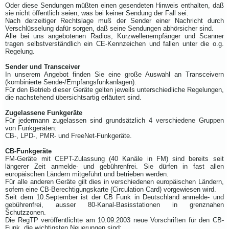
Oder diese Sendungen müßten einen gesendeten Hinweis enthalten, daß
sie nicht öffentlich seien, was bei keiner Sendung der Fall sei.
Nach derzeitiger Rechtslage muß der Sender einer Nachricht durch
Verschlüsselung dafür sorgen, daß seine Sendungen abhörsicher sind.
Alle bei uns angebotenen Radios, Kurzwellenempfänger und Scanner
tragen selbstverständlich ein CE-Kennzeichen und fallen unter die o.g.
Regelung.
Sender und Transceiver
In unserem Angebot finden Sie eine große Auswahl an Transceivern
(kombinierte Sende-/Empfangsfunkanlagen).
Für den Betrieb dieser Geräte gelten jeweils unterschiedliche Regelungen,
die nachstehend übersichtsartig erläutert sind.
Zugelassene Funkgeräte
Für jedermann zugelassen sind grundsätzlich 4 verschiedene Gruppen
von Funkgeräten:
CB-, LPD-, PMR- und FreeNet-Funkgeräte.
CB-Funkgeräte
FM-Geräte mit CEPT-Zulassung (40 Kanäle in FM) sind bereits seit
längerer Zeit anmelde- und gebührenfrei. Sie dürfen in fast allen
europäischen Ländern mitgeführt und betrieben werden.
Für alle anderen Geräte gilt dies in verschiedenen europäischen Ländern,
sofern eine CB-Berechtigungskarte (Circulation Card) vorgewiesen wird.
Seit dem 10.September ist der CB Funk in Deutschland anmelde- und
gebührenfrei, ausser 80-Kanal-Basisstationen in grenznahen
Schutzzonen.
Die RegTP veröffentlichte am 10.09.2003 neue Vorschriften für den CB-
Funk, die wichtigsten Neuerungen sind: