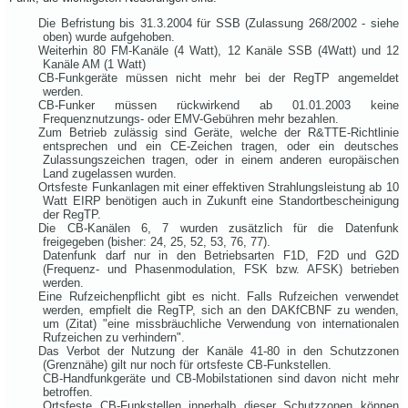
Die Befristung bis 31.3.2004 für SSB (Zulassung 268/2002 - siehe
oben) wurde aufgehoben.
Weiterhin 80 FM-Kanäle (4 Watt), 12 Kanäle SSB (4Watt) und 12
Kanäle AM (1 Watt)
CB-Funkgeräte müssen nicht mehr bei der RegTP angemeldet
werden.
CB-Funker müssen rückwirkend ab 01.01.2003 keine
Frequenznutzungs- oder EMV-Gebühren mehr bezahlen.
Zum Betrieb zulässig sind Geräte, welche der R&TTE-Richtlinie
entsprechen und ein CE-Zeichen tragen, oder ein deutsches
Zulassungszeichen tragen, oder in einem anderen europäischen
Land zugelassen wurden.
Ortsfeste Funkanlagen mit einer effektiven Strahlungsleistung ab 10
Watt EIRP benötigen auch in Zukunft eine Standortbescheinigung
der RegTP.
Die CB-Kanälen 6, 7 wurden zusätzlich für die Datenfunk
freigegeben (bisher: 24, 25, 52, 53, 76, 77).
Datenfunk darf nur in den Betriebsarten F1D, F2D und G2D
(Frequenz- und Phasenmodulation, FSK bzw. AFSK) betrieben
werden.
Eine Rufzeichenpflicht gibt es nicht. Falls Rufzeichen verwendet
werden, empfielt die RegTP, sich an den DAKfCBNF zu wenden,
um (Zitat) "eine missbräuchliche Verwendung von internationalen
Rufzeichen zu verhindern".
Das Verbot der Nutzung der Kanäle 41-80 in den Schutzzonen
(Grenznähe) gilt nur noch für ortsfeste CB-Funkstellen.
CB-Handfunkgeräte und CB-Mobilstationen sind davon nicht mehr
betroffen.
Ortsfeste CB-Funkstellen innerhalb dieser Schutzzonen können