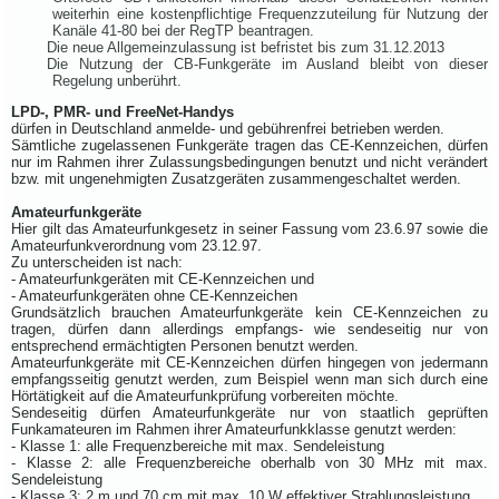
weiterhin eine kostenpflichtige Frequenzzuteilung für Nutzung der
Kanäle 41-80 bei der RegTP beantragen.
Die neue Allgemeinzulassung ist befristet bis zum 31.12.2013
Die Nutzung der CB-Funkgeräte im Ausland bleibt von dieser
Regelung unberührt.
LPD-, PMR- und FreeNet-Handys
dürfen in Deutschland anmelde- und gebührenfrei betrieben werden.
Sämtliche zugelassenen Funkgeräte tragen das CE-Kennzeichen, dürfen
nur im Rahmen ihrer Zulassungsbedingungen benutzt und nicht verändert
bzw. mit ungenehmigten Zusatzgeräten zusammengeschaltet werden.
Amateurfunkgeräte
Hier gilt das Amateurfunkgesetz in seiner Fassung vom 23.6.97 sowie die
Amateurfunkverordnung vom 23.12.97.
Zu unterscheiden ist nach:
- Amateurfunkgeräten mit CE-Kennzeichen und
- Amateurfunkgeräten ohne CE-Kennzeichen
Grundsätzlich brauchen Amateurfunkgeräte kein CE-Kennzeichen zu
tragen, dürfen dann allerdings empfangs- wie sendeseitig nur von
entsprechend ermächtigten Personen benutzt werden.
Amateurfunkgeräte mit CE-Kennzeichen dürfen hingegen von jedermann
empfangsseitig genutzt werden, zum Beispiel wenn man sich durch eine
Hörtätigkeit auf die Amateurfunkprüfung vorbereiten möchte.
Sendeseitig dürfen Amateurfunkgeräte nur von staatlich geprüften
Funkamateuren im Rahmen ihrer Amateurfunkklasse genutzt werden:
- Klasse 1: alle Frequenzbereiche mit max. Sendeleistung
- Klasse 2: alle Frequenzbereiche oberhalb von 30 MHz mit max.
Sendeleistung
- Klasse 3: 2 m und 70 cm mit max. 10 W effektiver Strahlungsleistung