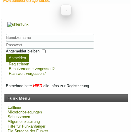
www.bundesnetzagentur.de
.
Benutzername
Passwort
Angemeldet bleiben
Anmelden
Registrieren
Benutzername vergessen?
Passwort vergessen?
Entnehme bitte
HIER
alle Infos zur Registrierung.
Funk Menü
Luftlinie
Mikrofonbelegungen
Schutzzonen
Allgemeinzuteilung
Hilfe für Funkanfänger
Die Sprache der Funker