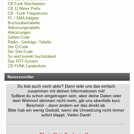
CB Funk Reichweiten
CB 11 Meter Prefix
CB - Funk Freqwenzen
PL / SMA Adapter
Rhein-Main Funkertreffen
Buchstabiertabelle
Abkürzungstabelle
Wir laden euch recht herzlich zu unserem 12. Rhein-Main
Abkürzungen
Funkertreffen vom 17. bis 19. JULI 2026 ein.
Zahlen-Code
Hotel November DX Group
Radio - Santiago -Tabelle
Der Q-Code
Der 10er-Code
So wird korrekt buchstabiert
Wir überarbeiten unsere Map!
Das RST-System
CB FUNK Landesliste
Wir aktualisieren derzeit unsere Karte der aktiven CB-Funker.
Alle aktiven Mitglieder werden ab sofort mit einem grünen
Newsscroller
Symbol markiert.
Du bist auch noch aktiv? Dann teile uns das einfach
zusammen mit deinen Informationen mit!
Solltest du schon eingetragen sein, aber deine Daten oder
dein Wohnort stimmen nicht mehr, gib uns ebenfalls kurz
Bescheid – dann ändern wir das direkt ab.
Bitte hab ein wenig Geduld, wenn die Umsetzung nicht immer
sofort klappt. Vielen Dank!
Rhein-Main Funkertreffen