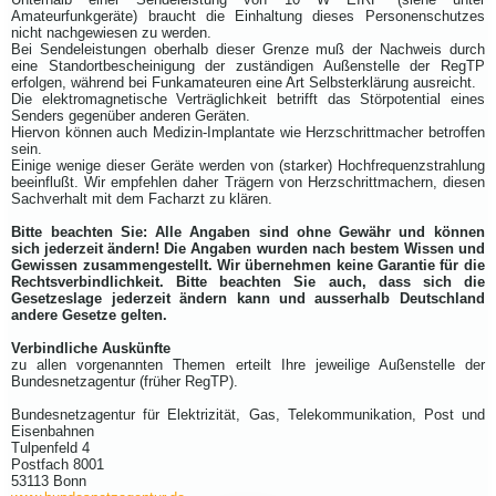
Amateurfunkgeräte) braucht die Einhaltung dieses Personenschutzes
nicht nachgewiesen zu werden.
Bei Sendeleistungen oberhalb dieser Grenze muß der Nachweis durch
eine Standortbescheinigung der zuständigen Außenstelle der RegTP
erfolgen, während bei Funkamateuren eine Art Selbsterklärung ausreicht.
Die elektromagnetische Verträglichkeit betrifft das Störpotential eines
Senders gegenüber anderen Geräten.
Hiervon können auch Medizin-Implantate wie Herzschrittmacher betroffen
sein.
Einige wenige dieser Geräte werden von (starker) Hochfrequenzstrahlung
beeinflußt. Wir empfehlen daher Trägern von Herzschrittmachern, diesen
Sachverhalt mit dem Facharzt zu klären.
Bitte beachten Sie: Alle Angaben sind ohne Gewähr und können
sich jederzeit ändern! Die Angaben wurden nach bestem Wissen und
Gewissen zusammengestellt. Wir übernehmen keine Garantie für die
Rechtsverbindlichkeit. Bitte beachten Sie auch, dass sich die
Gesetzeslage jederzeit ändern kann und ausserhalb Deutschland
andere Gesetze gelten.
Verbindliche Auskünfte
zu allen vorgenannten Themen erteilt Ihre jeweilige Außenstelle der
Bundesnetzagentur (früher RegTP).
Bundesnetzagentur für Elektrizität, Gas, Telekommunikation, Post und
Eisenbahnen
Tulpenfeld 4
Postfach 8001
53113 Bonn