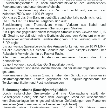
- Ausbildungsbetrieb: je nach Amateurfunkklasse des ausbildenden
Funkamateurs und unter dessen Aufsicht
Die max. Sendeleistung stand zur Zeit noch nicht fest, sie wird ca.
zwischen 750 W und 1.000 W liegen.
Ob Klasse 2 das 6-m-Band mit enthält, stand ebenfalls noch nicht fest.
Die 10 W EIRP für Klasse 3 ergeben sich aus:
Sendeleistung des Transceivers minus Verluste aus Kabel und
Anpassung plus Antennengewinn über isotropem Strahler.
Ein Dipol hat gegenüber einem isotropen Strahler einen Gewinn von 2,15
dB Gewinn, so daß sich (ohne Berücksichtigung von Verlusten) eine am
Transceiver einzustellende Sendeleistung von 6,1 W Leistung von 10 W
EIRP ergibt.
Bis auf wenige Spezialbereiche des Amateurfunks reichen die 10 W EIRP
für alle Aktivitäten auf diesen Bändern aus - vom Simplex-Betrieb über
Relaisfunk-Verkehr bis hin zu Packet Radio.
Alle hier angebotenen Amateurfunktransceiver tragen das CE-
Kennzeichen.
Es geht verloren, sobald das Gerät modifiziert wird.
Funkamateuren sind diese Modifikationen und der darauf folgende Betrieb
gestattet.
Funkamateure der Klassen 1 und 2 haben den Schutz von Personen in
elektromagnetischen Feldern gegenüber der Regulierungsbehörde für
Telekommunikation und Post nachzuweisen.
Elektromagnetische (Umwelt)verträglichkeit
Durch verbindliche Grenzwerte und ihre Überwachung stellt der
Gesetzgeber sicher, daß nach dem jeweiligen Stand der Wissenschaft
von Sendeanlagen keine gesundheitlichen Gefährdungen von Personen
ausgehen (elektromagnetische Umweltverträglichkeit).
Unterhalb einer Sendeleistung von 10 W EIRP (siehe unter