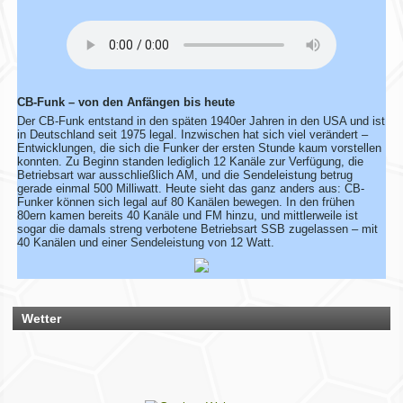
Bescheid – dann ändern wir das direkt ab.
Bitte hab ein wenig Geduld, wenn die Umsetzung nicht immer
sofort klappt. Vielen Dank!
CB-Funk – von den Anfängen bis heute
Rhein-Main Funkertreffen
Der CB-Funk entstand in den späten 1940er Jahren in den USA und ist
in Deutschland seit 1975 legal. Inzwischen hat sich viel verändert –
Wir laden euch recht herzlich zu unserem 12. Rhein-Main
Entwicklungen, die sich die Funker der ersten Stunde kaum vorstellen
Funkertreffen vom 17. bis 19. JULI 2026 ein.
konnten. Zu Beginn standen lediglich 12 Kanäle zur Verfügung, die
Hotel November DX Group
Betriebsart war ausschließlich AM, und die Sendeleistung betrug
gerade einmal 500 Milliwatt. Heute sieht das ganz anders aus: CB-
Funker können sich legal auf 80 Kanälen bewegen. In den frühen
Wir überarbeiten unsere Map!
80ern kamen bereits 40 Kanäle und FM hinzu, und mittlerweile ist
sogar die damals streng verbotene Betriebsart SSB zugelassen – mit
40 Kanälen und einer Sendeleistung von 12 Watt.
Wir aktualisieren derzeit unsere Karte der aktiven CB-Funker.
Alle aktiven Mitglieder werden ab sofort mit einem grünen
Symbol markiert.
Du bist auch noch aktiv? Dann teile uns das einfach
zusammen mit deinen Informationen mit!
Wetter
Solltest du schon eingetragen sein, aber deine Daten oder
dein Wohnort stimmen nicht mehr, gib uns ebenfalls kurz
Bescheid – dann ändern wir das direkt ab.
Bitte hab ein wenig Geduld, wenn die Umsetzung nicht immer
sofort klappt. Vielen Dank!