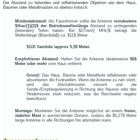
Der Abstand zu leitenden und reflektierenden Objekten wie dem Haus,
Bäumen oder Metallmasten ist ebenso kritisch:
Mindestabstand:
Als Faustformel sollte die Antenne
mindestens
$\frac{1}{2}$
der Betriebswellenlänge
Abstand zu umliegenden
(leitenden) Teilen haben. Bei
$27\text{ MHz}$
beträgt die
Wellenlänge (
$\lambda$
) ca.
$11$
Meter.
$1/2\ \lambda \approx 5,5$
Meter.
Empfohlener Abstand:
Halten Sie die Antenne idealerweise
$6$
Meter oder mehr
vom Haus entfernt.
Grund:
Das Haus, Bäume oder Metallteile reflektieren oder
absorbieren die Funkwellen. Wenn die Antenne zu nah steht,
wird das Abstrahlmuster verzerrt und die
Sende-/Empfangsleistung in Richtung des Hauses oder des
Hindernisses stark reduziert, was die Reichweite negativ
beeinflusst.
Montage:
Montieren Sie die Antenne möglichst an einem
freien,
stabilen Mast
in ausreichender Distanz, sodass die
$5,27$
Meter
lange Antenne in alle Richtungen frei abstrahlen kann.