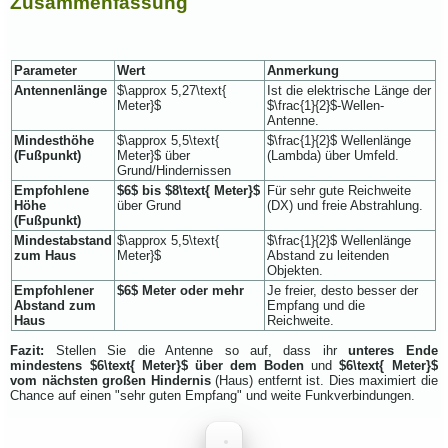
Zusammenfassung
Parameter
Wert
Anmerkung
Antennenlänge
$\approx 5,27\text{
Ist die elektrische Länge der
Meter}$
$\frac{1}{2}$
-Wellen-
Antenne.
Mindesthöhe
$\approx 5,5\text{
$\frac{1}{2}$
Wellenlänge
(Fußpunkt)
Meter}$
über
(Lambda) über Umfeld.
Grund/Hindernissen
Empfohlene
$6$
bis
$8\text{ Meter}$
Für sehr gute Reichweite
Höhe
über Grund
(DX) und freie Abstrahlung.
(Fußpunkt)
Mindestabstand
$\approx 5,5\text{
$\frac{1}{2}$
Wellenlänge
zum Haus
Meter}$
Abstand zu leitenden
Objekten.
Empfohlener
$6$
Meter oder mehr
Je freier, desto besser der
Abstand zum
Empfang und die
Haus
Reichweite.
Fazit:
Stellen Sie die Antenne so auf, dass ihr
unteres Ende
mindestens
$6\text{ Meter}$
über dem Boden
und
$6\text{ Meter}$
vom nächsten großen Hindernis
(Haus) entfernt ist. Dies maximiert die
Chance auf einen "sehr guten Empfang" und weite Funkverbindungen.