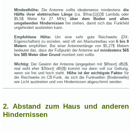
Mindesthöhe:
Die Antenne sollte idealerweise mindestens
die
Hälfte ihrer elektrischen Länge
(ca.
$\frac{1}{2}$
Lambda oder
$5,5$
Meter für 27 MHz)
über dem Boden und allen
umgebenden Hindernissen
frei stehen, damit sich das Funkfeld
ungehindert ausbreiten kann.
Empfohlene Höhe:
Um eine sehr gute Reichweite (DX-
Eigenschaften) zu erzielen, wird oft ein Mastunterbau von
6 bis 8
Metern
empfohlen. Bei einer Antennenlänge von
$5,27$
Metern
bedeutet das, dass der Fußpunkt der Antenne auf
mindestens
$6$
bis
$8$
Meter über Grund
montiert sein sollte.
Wichtig:
Der Gewinn der Antenne (angegeben mit
$8\text{ dBi}$
,
real wohl eher
$3\text{ dBi}$
) kommt nur dann voll zur Geltung,
wenn sie frei und hoch steht.
Höhe ist der wichtigste Faktor
für
die Reichweite im CB-Funk, da sich die Funkwellen (Bodenwelle)
wie Licht ausbreiten und von Hindernissen abgeschirmt werden.
2. Abstand zum Haus und anderen
Hindernissen