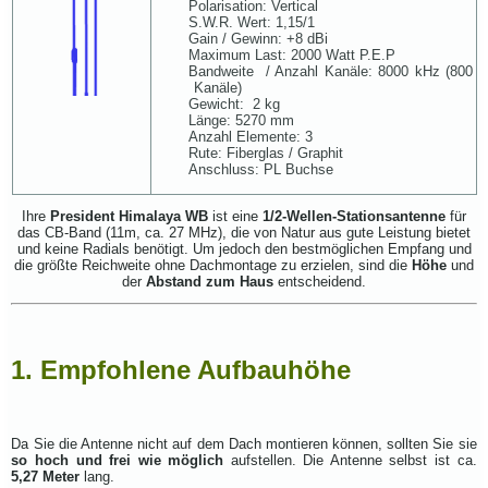
Polarisation: Vertical
S.W.R. Wert: 1,15/1
Gain / Gewinn: +8 dBi
Maximum Last: 2000 Watt P.E.P
Bandweite / Anzahl Kanäle: 8000 kHz (800
Kanäle)
Gewicht: 2 kg
Länge: 5270 mm
Anzahl Elemente: 3
Rute: Fiberglas / Graphit
Anschluss: PL Buchse
Ihre
President Himalaya WB
ist eine
1/2-Wellen-Stationsantenne
für
das CB-Band (11m, ca. 27 MHz), die von Natur aus gute Leistung bietet
und keine Radials benötigt. Um jedoch den bestmöglichen Empfang und
die größte Reichweite ohne Dachmontage zu erzielen, sind die
Höhe
und
der
Abstand zum Haus
entscheidend.
1. Empfohlene Aufbauhöhe
Da Sie die Antenne nicht auf dem Dach montieren können, sollten Sie sie
so hoch und frei wie möglich
aufstellen. Die Antenne selbst ist ca.
5,27 Meter
lang.